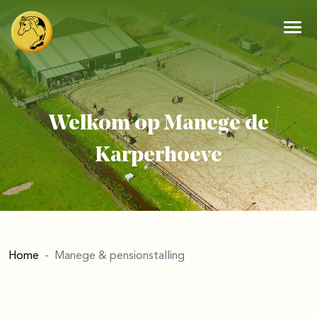
Welkom op Manege de
Karperhoeve
Home
Manege & pensionstalling