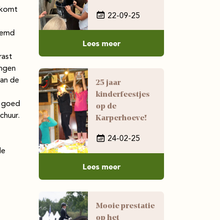
 komt
22-09-25
oemd
Lees meer
rast
ingen
van de
25 jaar
kinderfeestjes
s goed
op de
chuur.
Karperhoeve!
24-02-25
de
Lees meer
Mooie prestatie
op het