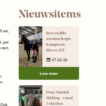
Nieuwsitems
0 uur,
Inez en Jillz
worden Regio
 juni
Kampioen
niet,
klasse ZZL
07-02-26
Lees meer
r
en
Pony Ontdek
Middag – vanaf
7 oktober
! Ook