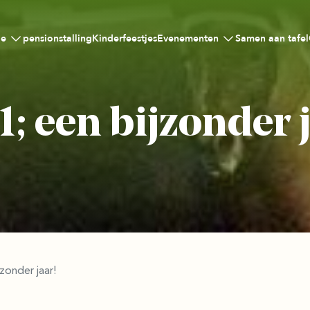
e
pensionstalling
Kinderfeestjes
Evenementen
Samen aan tafel
; een bijzonder 
zonder jaar!